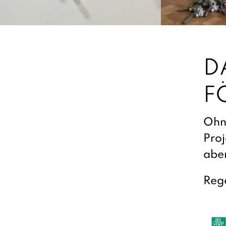
D
F
Ohne
Proj
aber
Reg