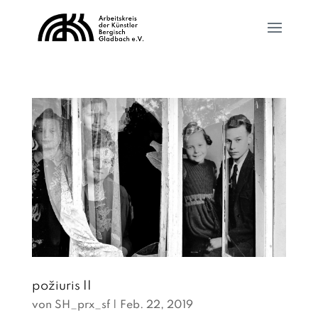
požiuris II
von
SH_prx_sf
|
Feb. 22, 2019